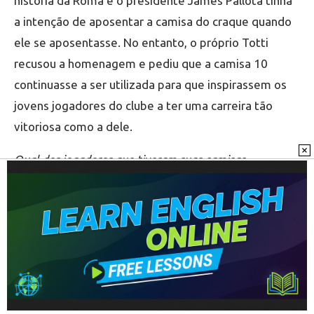
história da Roma e o presidente James Pallota tinha
a intenção de aposentar a camisa do craque quando
ele se aposentasse. No entanto, o próprio Totti
recusou a homenagem e pediu que a camisa 10
continuasse a ser utilizada para que inspirassem os
jovens jogadores do clube a ter uma carreira tão
vitoriosa como a dele.
Qual dos jogadores que tiveram suas camisas
aposentadas foi teve a homenagem mais merecida na
sua opinião?
Compartilhe este link em suas redes sociais:
►
Confira nosso Guia de
Jogos de Hoje na TV
e