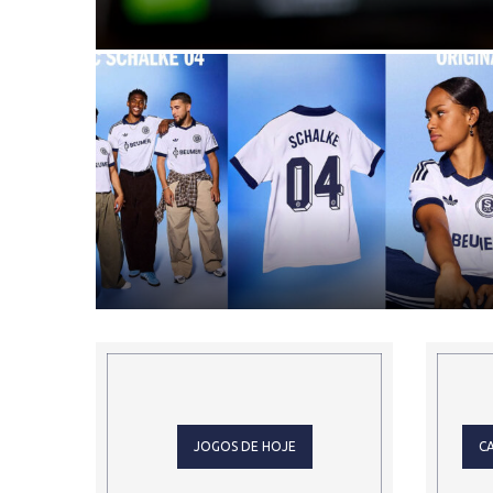
SEXTA – ONDE.
SCHALKE 04 LANÇA NOVA CAMISA
RESERVA 2026-2027 COM VISUAL RETRÔ D
ADIDAS...
JOGOS DE HOJE
CA