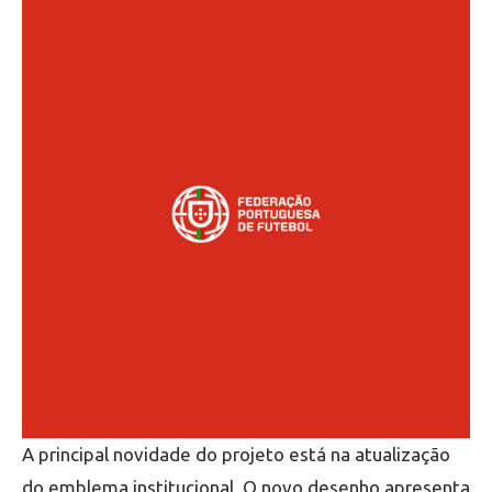
A principal novidade do projeto está na atualização
do emblema institucional. O novo desenho apresenta