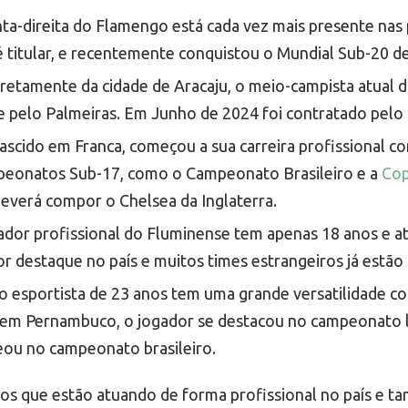
a-direita do Flamengo está cada vez mais presente nas p
é titular, e recentemente conquistou o Mundial Sub-20 d
retamente da cidade de Aracaju, o meio-campista atual 
te pelo Palmeiras. Em Junho de 2024 foi contratado pelo
nascido em Franca, começou a sua carreira profissional c
peonatos Sub-17, como o Campeonato Brasileiro e a
Cop
everá compor o Chelsea da Inglaterra.
ador profissional do Fluminense tem apenas 18 anos e a
 destaque no país e muitos times estrangeiros já estão 
 esportista de 23 anos tem uma grande versatilidade como
do em Pernambuco, o jogador se destacou no campeonato
eou no campeonato brasileiro.
iros que estão atuando de forma profissional no país e t