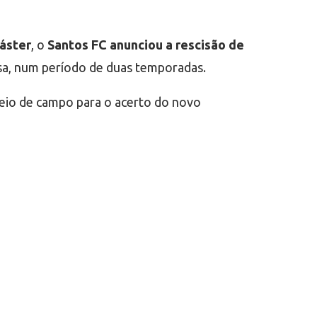
máster
, o
Santos FC anunciou a rescisão de
isa, num período de duas temporadas.
meio de campo para o acerto do novo