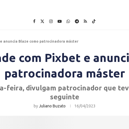
 e anuncia Blaze como patrocinadora máster
nde com Pixbet e anunc
patrocinadora máster
-feira, divulgam patrocinador que tev
seguinte
by
Juliano Buzato
16/04/2023