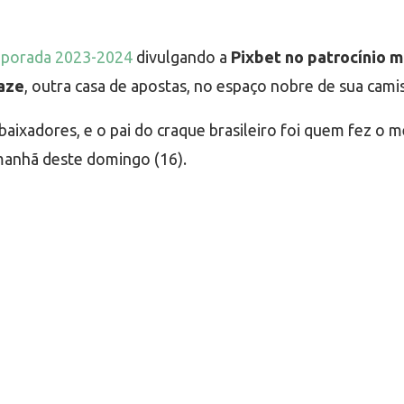
emporada 2023-2024
divulgando a
Pixbet no patrocínio 
laze
, outra casa de apostas, no espaço nobre de sua cam
ixadores, e o pai do craque brasileiro foi quem fez o 
 manhã deste domingo (16).