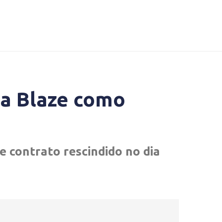
ia Blaze como
e contrato rescindido no dia