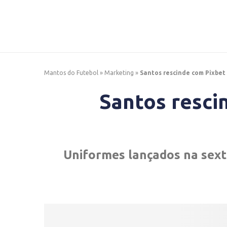
Mantos do Futebol
»
Marketing
»
Santos rescinde com Pixbet
Santos resci
Uniformes lançados na sexta