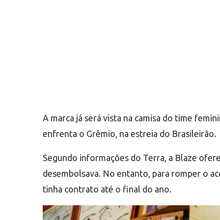
A marca já será vista na camisa do time femi
enfrenta o Grêmio, na estreia do Brasileirão.
Segundo informações do Terra, a Blaze oferec
desembolsava. No entanto, para romper o aco
tinha contrato até o final do ano.