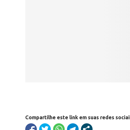
Compartilhe este link em suas redes sociai