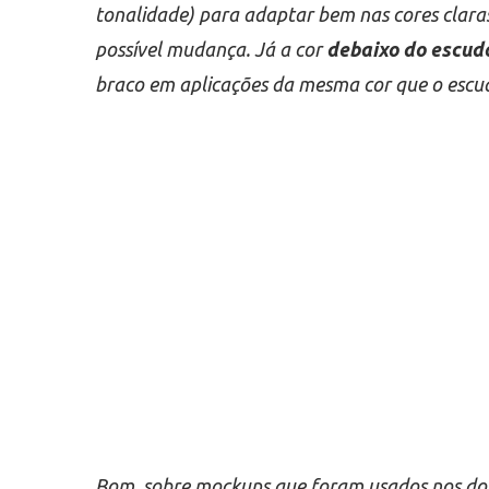
tonalidade) para adaptar bem nas cores claras
possível mudança. Já a cor
debaixo do escud
braco em aplicações da mesma cor que o escudo
Bom, sobre mockups que foram usados nos dois 