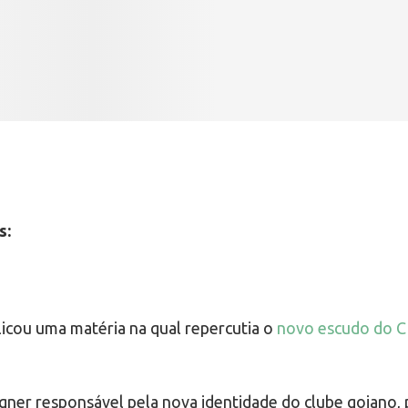
s:
licou uma matéria na qual repercutia o
novo escudo do CR
signer responsável pela nova identidade do clube goiano,