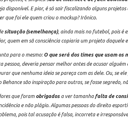
a disponível. E pior, é só sair fiscalizando alguns proje
er que foi ele quem criou o mockup? Irônico.
de
situação (semelhança)
, ainda mais no futebol, pois é
pior, quem em sã consciência copiaria um projeto daquele
gunta para o mesmo:
O que será dos times que usam os
a pessoa, deveria pensar melhor antes de acusar alguém d
gurar que nenhuma ideia se pareça com as dele. Ou, se ele 
no Behance são inspiração para outros, se fosse segredo, 
edores que foram
obrigados
a ver tamanha
falta de cons
ncidência e não plágio. Algumas pessoas do direito espor
blema, pois tal acusação é falsa, incorreta e irresponsáv