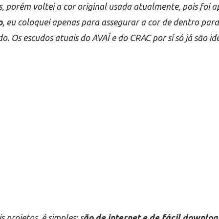
, porém voltei a cor original usada atualmente, pois foi
o
, eu coloquei apenas para assegurar a cor de dentro par
. Os escudos atuais do AVAÍ e do CRAC por sí só já são id
projetos, é simples: s
ão de internet e de fácil downlo