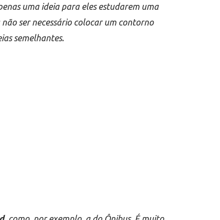
 apenas uma ideia para eles estudarem uma
a não ser necessário colocar um contorno
eias semelhantes.
ad
, como, por exemplo, a do Ônibus. É muito