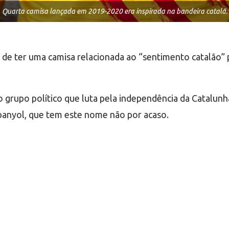
Quarta camisa lançada em 2019-2020 era inspirada na bandeira catalã.
be de ter uma camisa relacionada ao “sentimento catalão”
 grupo político que luta pela independência da Catalunha
spanyol, que tem este nome não por acaso.