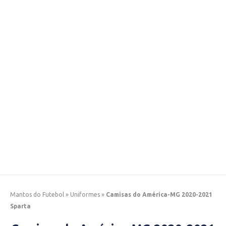
Mantos do Futebol
»
Uniformes
»
Camisas do América-MG 2020-2021
Sparta