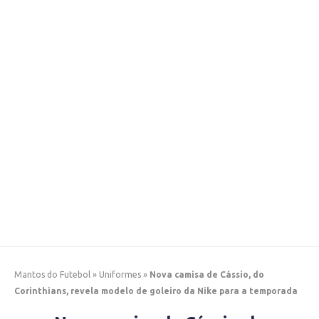
Mantos do Futebol
»
Uniformes
»
Nova camisa de Cássio, do
Corinthians, revela modelo de goleiro da Nike para a temporada