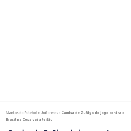
Mantos do Futebol
»
Uniformes
»
Camisa de Zuñiga do jogo contra o
Brasil na Copa vai à leilão