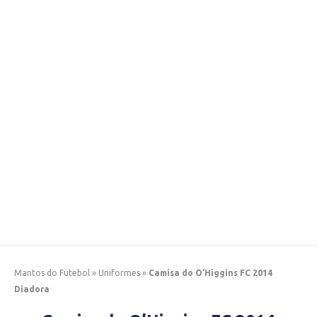
Mantos do Futebol
»
Uniformes
»
Camisa do O’Higgins FC 2014
Diadora