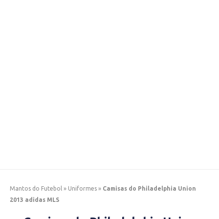
Mantos do Futebol
»
Uniformes
»
Camisas do Philadelphia Union
2013 adidas MLS