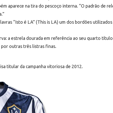
bém aparece na tira do pescoço interna. “O padrão de re
a.”
ras “Isto é LA” (This is LA) um dos bordões utilizados 
a: a estrela dourada em referência ao seu quarto títul
or outras três listras finas.
a titular da campanha vitoriosa de 2012.