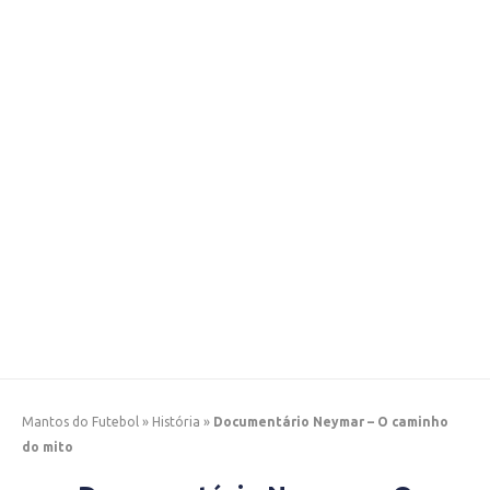
Mantos do Futebol
»
História
»
Documentário Neymar – O caminho
do mito