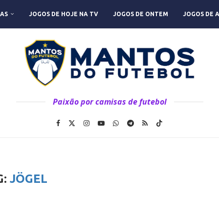
AS
JOGOS DE HOJE NA TV
JOGOS DE ONTEM
JOGOS DE 
Paixão por camisas de futebol
G:
JÖGEL