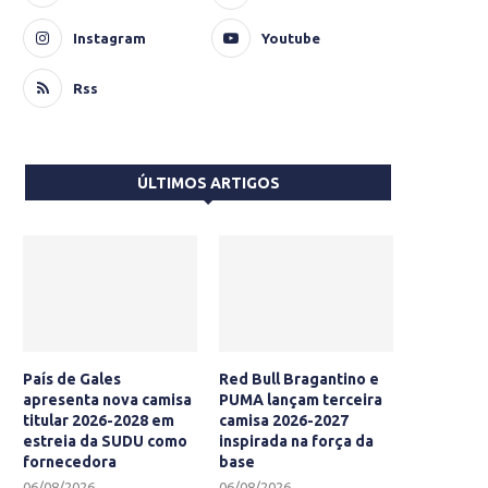
Instagram
Youtube
Rss
ÚLTIMOS ARTIGOS
País de Gales
Red Bull Bragantino e
apresenta nova camisa
PUMA lançam terceira
titular 2026-2028 em
camisa 2026-2027
estreia da SUDU como
inspirada na força da
fornecedora
base
06/08/2026
06/08/2026