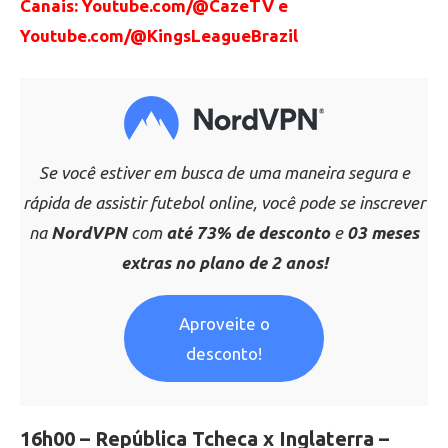
Canais: Youtube.com/@CazeTV e
Youtube.com/@KingsLeagueBrazil
Se você estiver em busca de uma maneira segura e
rápida de assistir futebol online, você pode se inscrever
na
NordVPN
com
até 73% de desconto
e
03 meses
extras no plano de 2 anos!
Aproveite o
desconto!
.
16h00 – República Tcheca x Inglaterra –