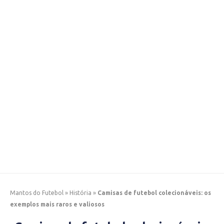
Mantos do Futebol
»
História
»
Camisas de futebol colecionáveis: os
exemplos mais raros e valiosos