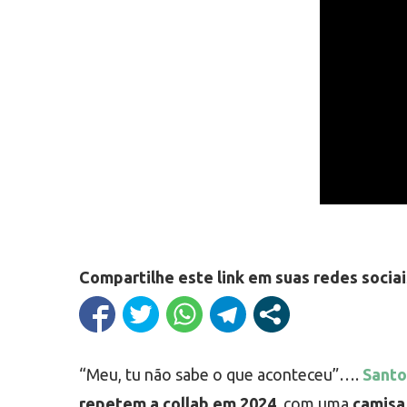
Compartilhe este link em suas redes sociai
“Meu, tu não sabe o que aconteceu”….
Santo
repetem a collab em 2024
, com uma
camisa