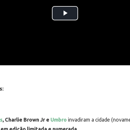
s:
s
, Charlie Brown Jr e
Umbro
invadiram a cidade (novame
 em edição limitada e numerada
.