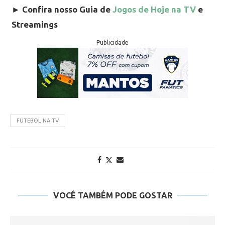
►
Confira nosso Guia de
Jogos de Hoje na TV
e
Streamings
Publicidade
FUTEBOL NA TV
VOCÊ TAMBÉM PODE GOSTAR