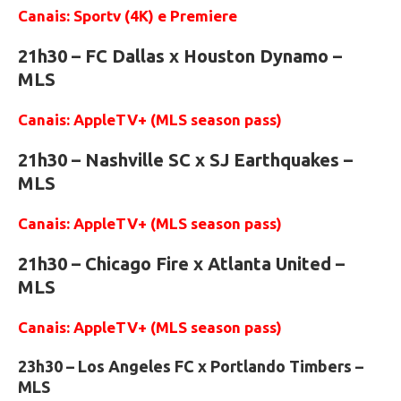
Canais: Sportv (4K) e Premiere
21h30 – FC Dallas x Houston Dynamo –
MLS
Canais: AppleTV+ (MLS season pass)
21h30 – Nashville SC x SJ Earthquakes –
MLS
Canais: AppleTV+ (MLS season pass)
21h30 – Chicago Fire x Atlanta United –
MLS
Canais: AppleTV+ (MLS season pass)
23h30 – Los Angeles FC x Portlando Timbers –
MLS