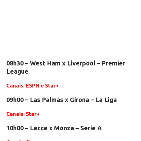
08h30 – West Ham x Liverpool – Premier
League
Canais: ESPN e Star+
09h00 – Las Palmas x Girona – La Liga
Canais: Star+
10h00 – Lecce x Monza – Serie A