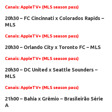
Canais: AppleTV+ (MLS season pass)
20h30 – FC Cincinnati x Colorados Rapids –
MLS
Canais: AppleTV+ (MLS season pass)
20h30 – Orlando City x Toronto FC – MLS
Canais: AppleTV+ (MLS season pass)
20h30 – DC United x Seattle Sounders –
MLS
Canais: AppleTV+ (MLS season pass)
21h00 – Bahia x Grêmio – Brasileirão Série
A