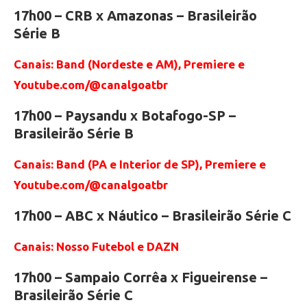
17h00 – CRB x Amazonas – Brasileirão
Série B
Canais: Band (Nordeste e AM), Premiere e
Youtube.com/@canalgoatbr
17h00 – Paysandu x Botafogo-SP –
Brasileirão Série B
Canais: Band (PA e Interior de SP), Premiere e
Youtube.com/@canalgoatbr
17h00 – ABC x Náutico – Brasileirão Série C
Canais: Nosso Futebol e DAZN
17h00 – Sampaio Corrêa x Figueirense –
Brasileirão Série C