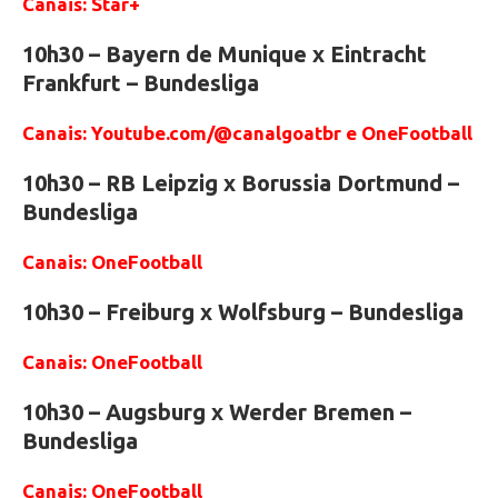
Canais: Star+
10h30 – Bayern de Munique x Eintracht
Frankfurt – Bundesliga
Canais: Youtube.com/@canalgoatbr e OneFootball
10h30 – RB Leipzig x Borussia Dortmund –
Bundesliga
Canais: OneFootball
10h30 – Freiburg x Wolfsburg – Bundesliga
Canais: OneFootball
10h30 – Augsburg x Werder Bremen –
Bundesliga
Canais: OneFootball