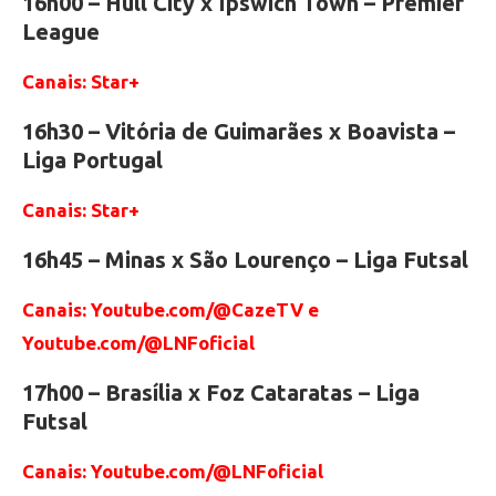
16h00 – Hull City x Ipswich Town – Premier
League
Canais: Star+
16h30 – Vitória de Guimarães x Boavista –
Liga Portugal
Canais: Star+
16h45 – Minas x São Lourenço – Liga Futsal
Canais: Youtube.com/@CazeTV e
Youtube.com/@LNFoficial
17h00 – Brasília x Foz Cataratas – Liga
Futsal
Canais: Youtube.com/@LNFoficial