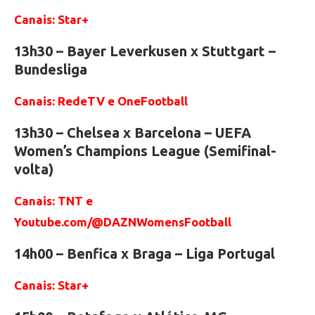
Canais: Star+
13h30 – Bayer Leverkusen x Stuttgart –
Bundesliga
Canais: RedeTV e OneFootball
13h30 – Chelsea x Barcelona – UEFA
Women’s Champions League (Semifinal-
volta)
Canais: TNT e
Youtube.com/@DAZNWomensFootball
14h00 – Benfica x Braga – Liga Portugal
Canais: Star+