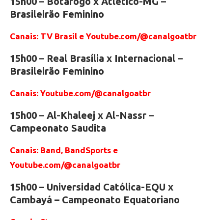
15h00 – Botafogo x Atlético-MG –
Brasileirão Feminino
Canais: TV Brasil e Youtube.com/@canalgoatbr
15h00 – Real Brasília x Internacional –
Brasileirão Feminino
Canais: Youtube.com/@canalgoatbr
15h00 – Al-Khaleej x Al-Nassr –
Campeonato Saudita
Canais: Band, BandSports e
Youtube.com/@canalgoatbr
15h00 – Universidad Católica-EQU x
Cambayá – Campeonato Equatoriano