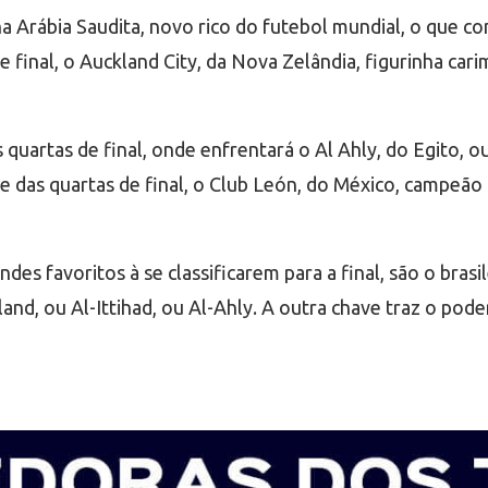
na Arábia Saudita, novo rico do futebol mundial, o que c
de final, o Auckland City, da Nova Zelândia, figurinha ca
s quartas de final, onde enfrentará o Al Ahly, do Egito,
ave das quartas de final, o Club León, do México, campeã
andes favoritos à se classificarem para a final, são o br
and, ou Al-Ittihad, ou Al-Ahly. A outra chave traz o pod