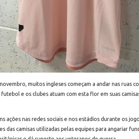
 novembro, muitos ingleses começam a andar nas ruas co
o futebol e os clubes atuam com esta flor em suas cami
 ações nas redes sociais e nos estádios durante os jogo
ões das camisas utilizadas pelas equipes para angariar fu
ritânicas e dá suporte aos veteranos de guerra.