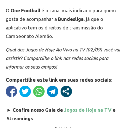
O
One Football
é o canal mais indicado para quem
gosta de acompanhar a
Bundesliga
, já que o
aplicativo tem os direitos de transmissão do
Campeonato Alemão.
Qual dos Jogos de Hoje Ao Vivo na TV (02/09) você vai
assistir? Compartilhe o link nas redes sociais para
informar os seus amigos!
Compartilhe este link em suas redes sociais:
►
Confira nosso Guia de
Jogos de Hoje na TV
e
Streamings