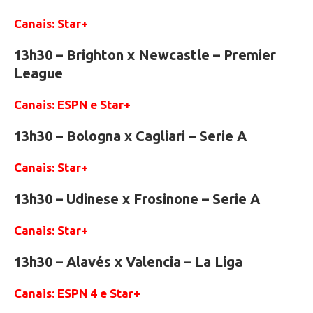
Canais: Star+
13h30 – Brighton x Newcastle – Premier
League
Canais: ESPN e Star+
13h30 – Bologna x Cagliari – Serie A
Canais: Star+
13h30 – Udinese x Frosinone – Serie A
Canais: Star+
13h30 – Alavés x Valencia – La Liga
Canais: ESPN 4 e Star+