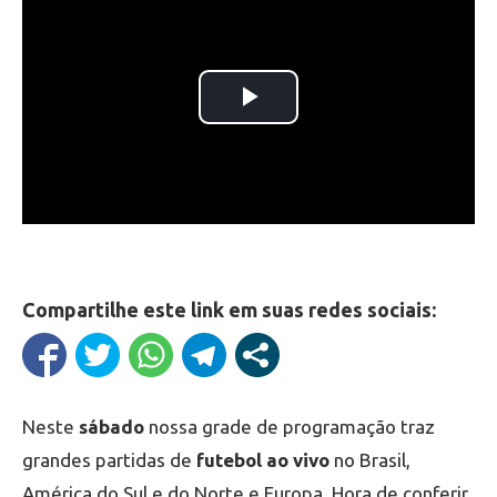
Compartilhe este link em suas redes sociais:
Neste
sábado
nossa grade de programação traz
grandes partidas de
futebol ao vivo
no Brasil,
América do Sul e do Norte e Europa. Hora de conferir