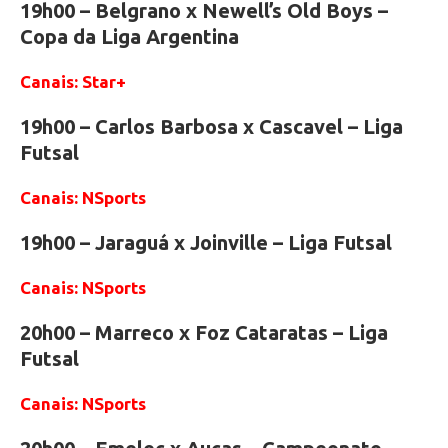
19h00 – Belgrano x Newell’s Old Boys –
Copa da Liga Argentina
Canais: Star+
19h00 – Carlos Barbosa x Cascavel – Liga
Futsal
Canais: NSports
19h00 – Jaraguá x Joinville – Liga Futsal
Canais: NSports
20h00 – Marreco x Foz Cataratas – Liga
Futsal
Canais: NSports