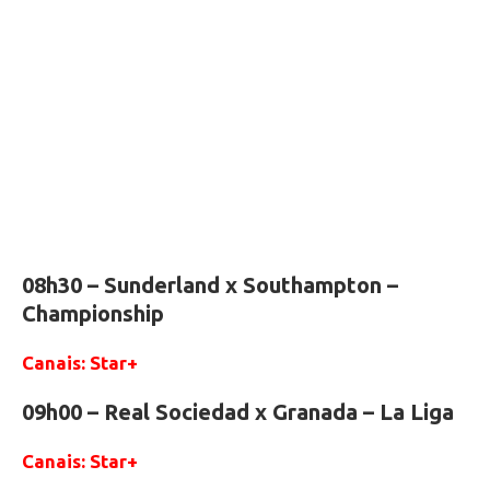
08h30 – Sunderland x Southampton –
Championship
Canais: Star+
09h00 – Real Sociedad x Granada – La Liga
Canais: Star+