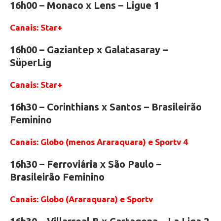
16h00 – Monaco x Lens – Ligue 1
Canais: Star+
16h00 – Gaziantep x Galatasaray –
SüperLig
Canais: Star+
16h30 – Corinthians x Santos – Brasileirão
Feminino
Canais: Globo (menos Araraquara) e Sportv 4
16h30 – Ferroviária x São Paulo –
Brasileirão Feminino
Canais: Globo (Araraquara) e Sportv