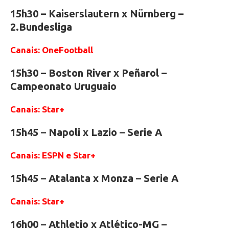
15h30 – Kaiserslautern x Nürnberg –
2.Bundesliga
Canais: OneFootball
15h30 – Boston River x Peñarol –
Campeonato Uruguaio
Canais: Star+
15h45 – Napoli x Lazio – Serie A
Canais: ESPN e Star+
15h45 – Atalanta x Monza – Serie A
Canais: Star+
16h00 – Athletio x Atlético-MG –