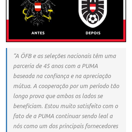
“A ÖFB e as seleções nacionais têm uma
parceria de 45 anos com a PUMA
baseada na confiança e na apreciação
mútua. A cooperação por um período tão
longo prova que ambos os lados se
beneficiam. Estou muito satisfeito com o
fato de a PUMA continuar sendo leal a
nós como um dos principais fornecedores