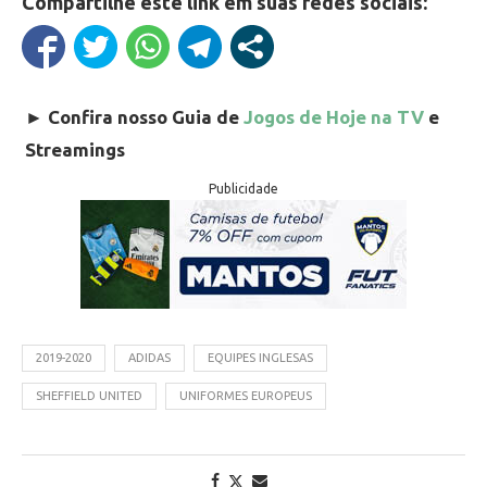
Compartilhe este link em suas redes sociais:
►
Confira nosso Guia de
Jogos de Hoje na TV
e
Streamings
Publicidade
2019-2020
ADIDAS
EQUIPES INGLESAS
SHEFFIELD UNITED
UNIFORMES EUROPEUS