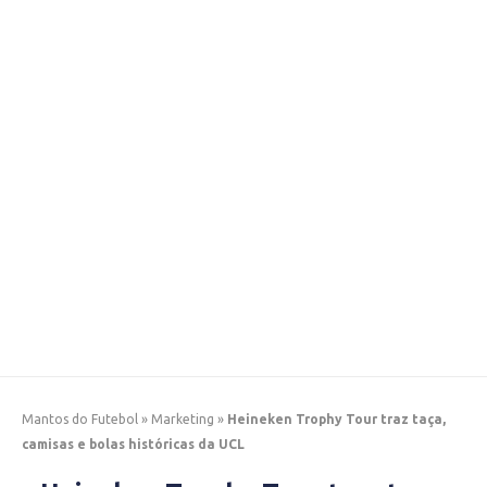
Mantos do Futebol
»
Marketing
»
Heineken Trophy Tour traz taça,
camisas e bolas históricas da UCL