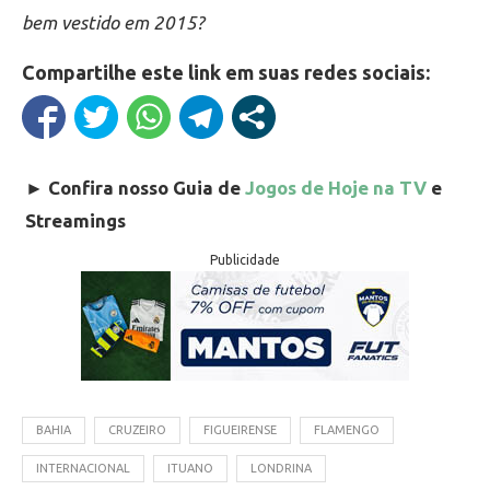
bem vestido em 2015?
Compartilhe este link em suas redes sociais:
►
Confira nosso Guia de
Jogos de Hoje na TV
e
Streamings
Publicidade
BAHIA
CRUZEIRO
FIGUEIRENSE
FLAMENGO
INTERNACIONAL
ITUANO
LONDRINA