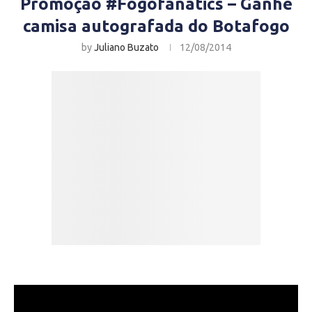
Promoção #Fogofanatics – Ganhe
camisa autografada do Botafogo
by
Juliano Buzato
12/08/2014