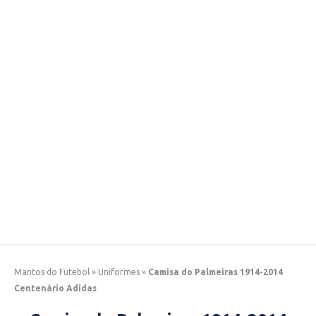
Mantos do Futebol
»
Uniformes
»
Camisa do Palmeiras 1914-2014
Centenário Adidas