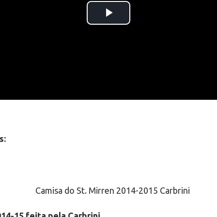
s:
14-15 feita pela Carbrini.