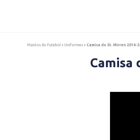
Mantos do Futebol
»
Uniformes
»
Camisa do St. Mirren 2014-2
Camisa d