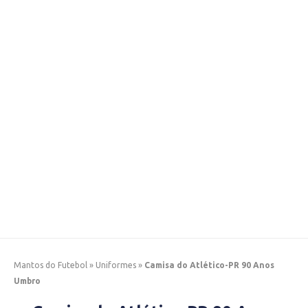
Mantos do Futebol
»
Uniformes
»
Camisa do Atlético-PR 90 Anos
Umbro