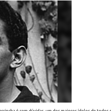
Garrincha é sem dúvidas, um dos maiores ídolos de todo