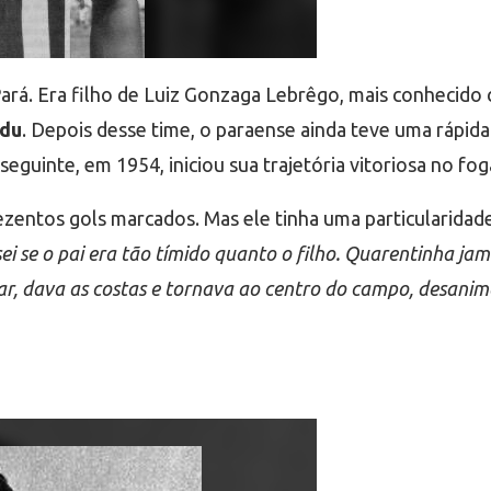
á. Era filho de Luiz Gonzaga Lebrêgo, mais conhecido c
du
. Depois desse time, o paraense ainda teve uma rápi
guinte, em 1954, iniciou sua trajetória vitoriosa no fog
zentos gols marcados. Mas ele tinha uma particularidad
ei se o pai era tão tímido quanto o filho. Quarentinha ja
far, dava as costas e tornava ao centro do campo, desanim