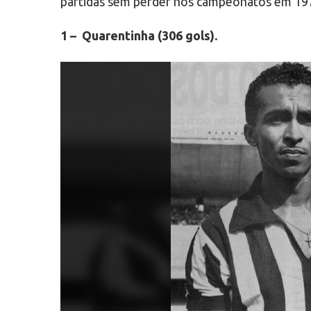
partidas sem perder nos campeonatos em 1977
1 – Quarentinha (306 gols).