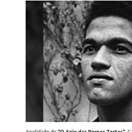
Apelidado de
“O Anjo das Pernas Tortas”
, 