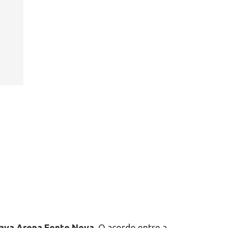
pava Arena Fonte Nova
. O acordo entre a