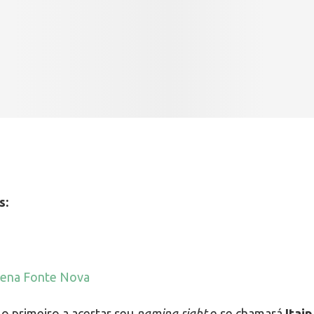
s:
o primeiro a acertar seu
naming right
e se chamará
Itai