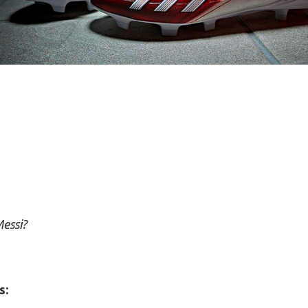
essi?
s: