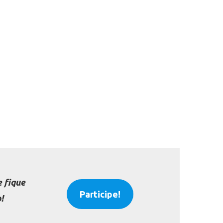
 fique
Participe!
!