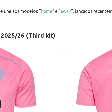
se une aos modelos “
home
” e “
away
“, lançados recente
2025/26 (Third kit)