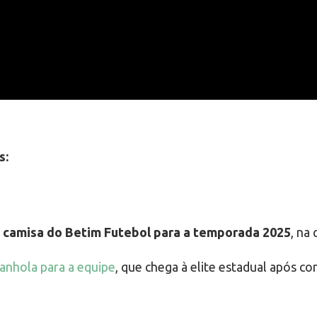
s:
a camisa do Betim Futebol para a temporada 2025
, na
anhola para a equipe
, que chega à elite estadual após co