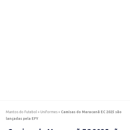
Mantos do Futebol
»
Uniformes
»
Camisas do Maracanã EC 2025 são
lançadas pela EFY