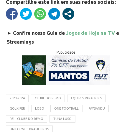
Compartilhe este link em suas redes sociais:
►
Confira nosso Guia de
Jogos de Hoje na TV
e
Streamings
Publicidade
2023-2024
CLUBE DO REMO
EQUIPES PARAENSES
GOLKIPER
LOBO
ONE FOOTBALL
PAYSANDU
REI - CLUBE DO REMO
TUNA LUSO
UNIFORMES BRASILEIROS