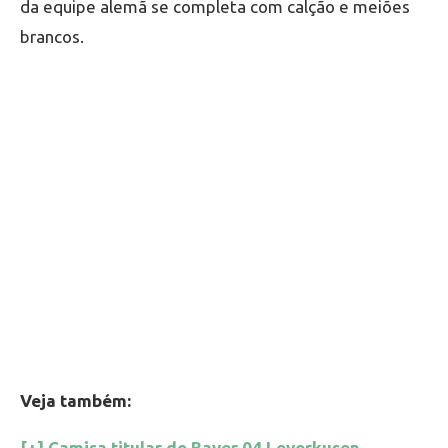
da equipe alemã se completa com calção e meiões
brancos.
Veja também:
[+] Camisa titular do Bayer 04 Leverkusen