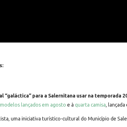
s:
l “galáctica” para a Salernitana usar na temporada 
modelos lançados em agosto
e à
quarta camisa
, lançada
, uma iniciativa turístico-cultural do Município de Sale