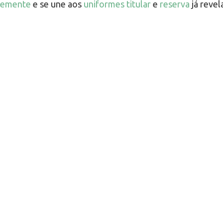
temente
e se une aos
uniformes titular
e
reserva
já revela