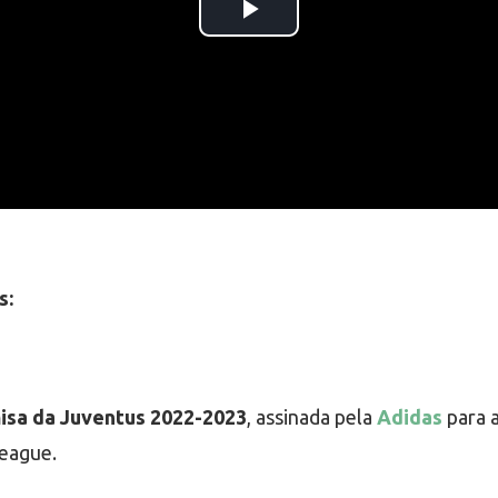
s:
misa da Juventus 2022-2023
, assinada pela
Adidas
para 
League.