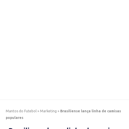
Mantos do Futebol
»
Marketing
»
Brasiliense lança linha de camisas
populares