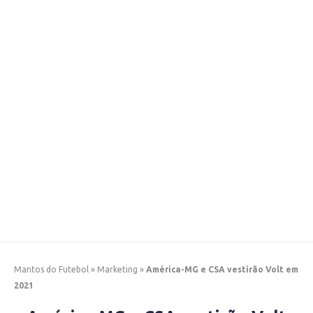
Mantos do Futebol
»
Marketing
»
América-MG e CSA vestirão Volt em
2021