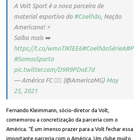
A Volt Sport é a nova parceira de
material esportivo do
#Coelhão
, Nação
Americana! ⚡
Saiba mais ➡️
https://t.co/wmoTIKlEE6
#CoelhãoSérieA
#Pra
#SomosSparta
pic.twitter.com/D9R9PDoE7d
— América FC ✊🏿 (@AmericaMG)
May
25, 2021
Fernando Kleimmann, sócio-diretor da Volt,
comemorou a concretização da parceria com o
América.
“É um imenso prazer para a Volt fechar essa
importante parceria com o América. Um clube muito