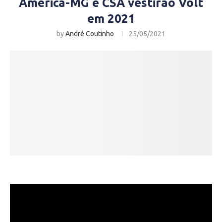
América-MG e CSA vestirão Volt
em 2021
by
André Coutinho
25/05/2021