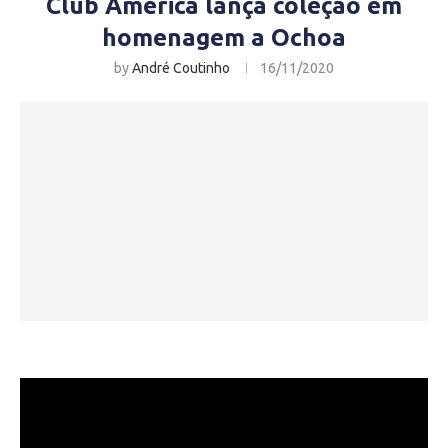
Club América lança coleção em
homenagem a Ochoa
by
André Coutinho
16/11/2020