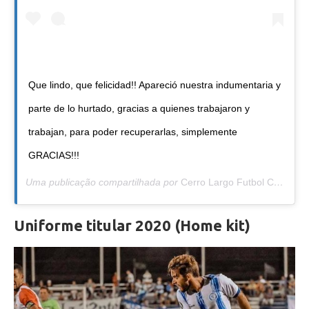
Que lindo, que felicidad!! Apareció nuestra indumentaria y
parte de lo hurtado, gracias a quienes trabajaron y
trabajan, para poder recuperarlas, simplemente
GRACIAS!!!
Uma publicação compartilhada por
Cerro Largo Futbol Club
(@ce
Uniforme titular 2020 (Home kit)