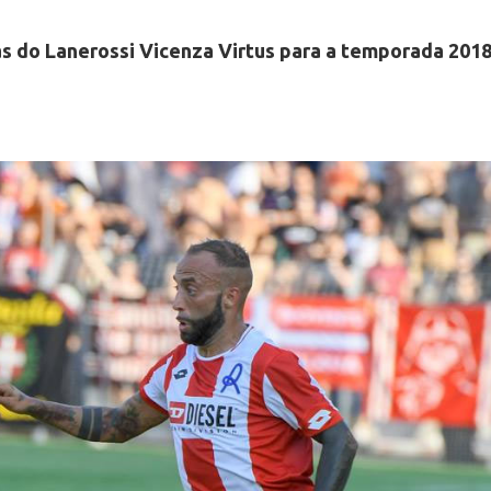
s do Lanerossi Vicenza Virtus para a temporada 201