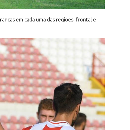
rancas em cada uma das regiões, frontal e