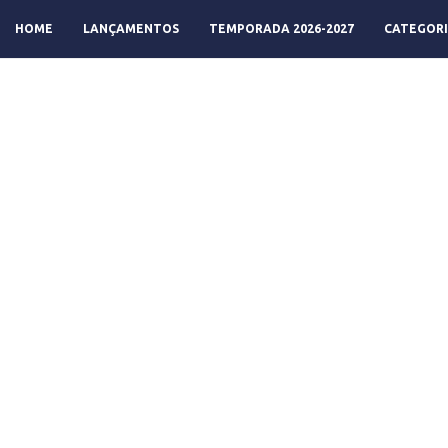
HOME
LANÇAMENTOS
TEMPORADA 2026-2027
CATEGORI