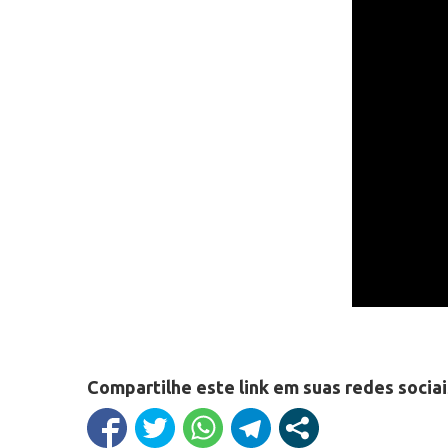
Compartilhe este link em suas redes sociai