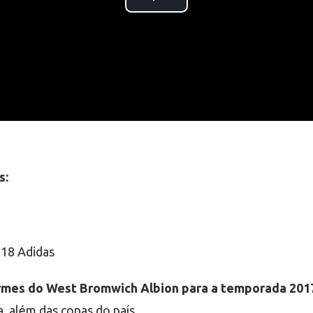
s:
rmes do West Bromwich Albion para a temporada 201
a, além das copas do país.