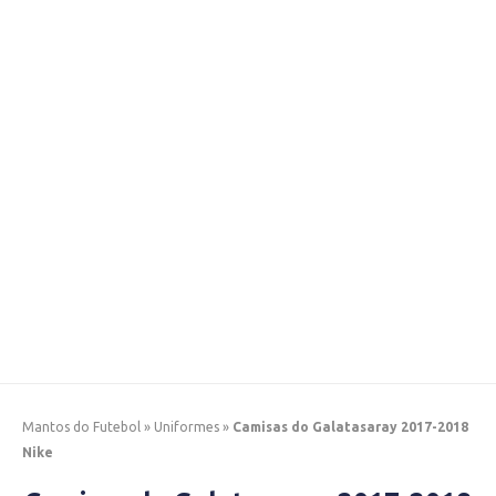
Mantos do Futebol
»
Uniformes
»
Camisas do Galatasaray 2017-2018
Nike