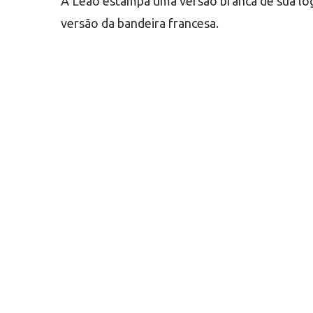
A Leão estampa uma versão branca de sua log
versão da bandeira francesa.