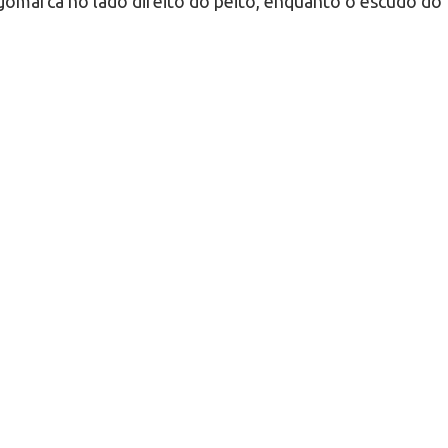
omarca no lado direito do peito, enquanto o escudo do 